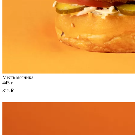
Месть мясника
445 г
815 ₽