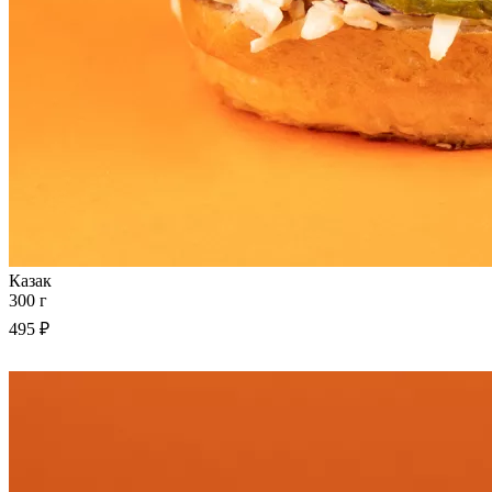
Казак
300 г
495 ₽